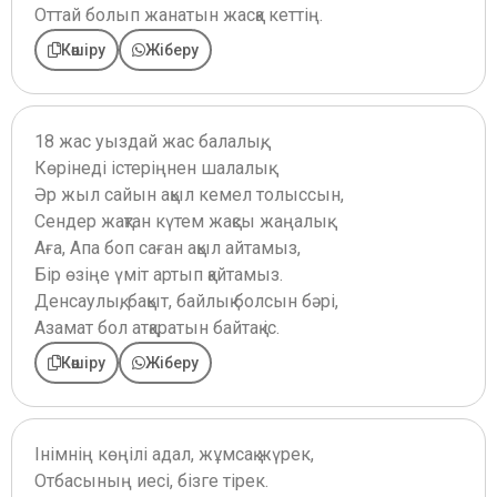
Оттай болып жанатын жасқа кеттің.
Көшіру
Жіберу
18 жас уыздай жас балалық,
Көрінеді істеріңнен шалалық.
Әр жыл сайын ақыл кемел толыссын,
Сендер жақтан күтем жақсы жаңалық.
Аға, Апа боп саған ақыл айтамыз,
Бір өзіңе үміт артып қайтамыз.
Денсаулық, бақыт, байлық болсын бәрі,
Азамат бол атқаратын байтақ іс.
Көшіру
Жіберу
Інімнің көңілі адал, жұмсақ жүрек,
Отбасының иесі, бізге тірек.