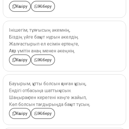
Көшіру
Жіберу
Інішегім, тұяғысың әкемнің,
Біздің үйге бақыт нұрын әкелдің.
Жалғастырып ел есімін ертеңге,
Ақта үмітін анаң менен әкеңнің.
Көшіру
Жіберу
Бауырым, құтты болсын қонған құсың,
Ендігі отбасыңа шаттық ұсын.
Шаңырақ пен керегені кеңге жайып,
Көп болсын тағдырыңда бақыт тұсың.
Көшіру
Жіберу