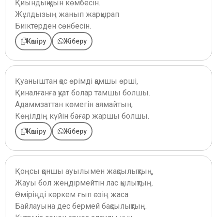
Қиындық қиын көмбесін.
Жұлдызың жанып жарқырап
Биіктерден сөнбесін.
Көшіру
Жіберу
Қуаныштан қос өрімді қамшы өрші,
Қиналғанға қуат болар тамшы болшы.
Адаммзаттан көмегін аямайтын,
Көңілдің күйін бағар жаршы болшы.
Көшіру
Жіберу
Қоңсы қоншы ауылымен жақсылықтың,
Жауы бол жеңдірмейтін лас қылықтың.
Өміріңді көркем ғып өзің жаса
Байлауына дес бермей бақсылықтың.