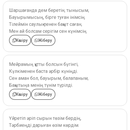
Шаршағанда дем беретін, тынысым,
Бауырымысың, бірге туған інімсің.
Тілеймін саулық пенен бақыт саған,
Мен ай болсам серігім сен күнімсің.
Көшіру
Жіберу
Мейрамың құтты болсын бүгінгі,
Күлкіменен баста әрбір күніңді.
Сен аман бол, бауырым, балапаным,
Бақытыңа менің түнім түрілді.
Көшіру
Жіберу
Үйретіп әріп сырын төзім бердің,
Тәрбиеңді дарыған өзім көрдім.