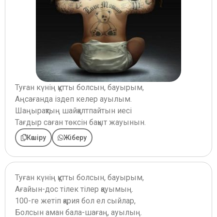
Туған күнің құтты болсын, бауырым,
Аңсағанда іздеп келер ауылым.
Шаңырақтың шайқалтпайтын иесі
Тағдыр саған төксін бақыт жауынын.
Көшіру
Жіберу
Туған күнің құтты болсын, бауырым,
Ағайын-дос тілек тілер қауымың.
100-ге жетіп қария бол ел сыйлар,
Болсын аман бала-шағаң, ауылың.