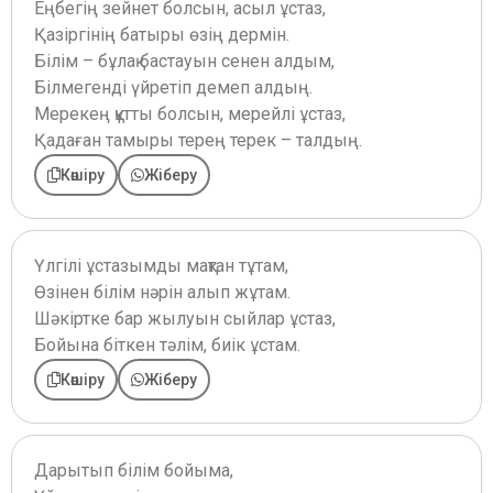
Еңбегің зейнет болсын, асыл ұстаз,
Қазіргінің батыры өзің дермін.
Білім – бұлақ бастауын сенен алдым,
Білмегенді үйретіп демеп алдың.
Мерекең құтты болсын, мерейлі ұстаз,
Қадаған тамыры терең терек – талдың.
Көшіру
Жіберу
Үлгілі ұстазымды мақтан тұтам,
Өзінен білім нәрін алып жұтам.
Шәкіртке бар жылуын сыйлар ұстаз,
Бойына біткен тәлім, биік ұстам.
Көшіру
Жіберу
Дарытып білім бойыма,