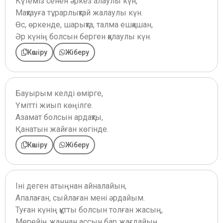
Күтеміз сенен әркез алаулы күн,
Мақтауға тұрарлықтай жалаулы күн.
Өс, өркенде, шарықта, талма ешқашан,
Әр күнің болсын берген қалаулы күн.
Көшіру
Жіберу
Бауырым келді өмірге,
Үмітті жиып көңілге.
Азамат болсын ардақты,
Қанатын жайған көгінде.
Көшіру
Жіберу
Іні деген атыңнан айналайын,
Апалаған, сыйлаған мені әрдайым.
Туған күнің құтты болсын толған жасың,
Мерейің жаннан ассын бар жағдайың.