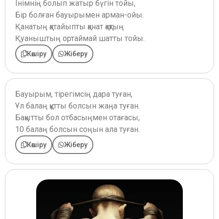
Інімнің болып жатыр бүгін тойы,
Бір болған бауырымен арман-ойы.
Қанатың қатайыпты қанат қақтың
Қуаныштың ортаймай шатты тойы.
Көшіру
Жіберу
Бауырым, тірегімсің дара туған,
Ұл балаң құтты болсын жаңа туған.
Бақытты бол отбасыңмен отағасы,
10 балаң болсын соңын ала туған.
Көшіру
Жіберу