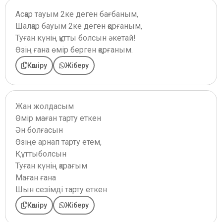
Асқар тауым 2ке деген бағбаным,
Шалқар бауым 2ке деген қорғаным,
Туған күнің құтты болсын әкетай!
Өзің ғана өмір берген қорғаным.
Көшіру
Жіберу
Жан жолдасым
Өмір маған тарту еткен
Ән болғасын
Өзіңе арнап тарту етем,
Құттыболсын
Туған күнің қарағым
Маған ғана
Шын сезімді тарту еткен
Көшіру
Жіберу