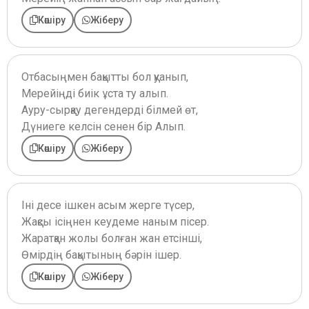
Көшіру
Жіберу
Отбасыңмен бақытты бол қуанып,
Мерейіңді биік ұста ту алып.
Ауру-сырқау дегендерді білмей өт,
Дүниеге келсін сенен бір Алып.
Көшіру
Жіберу
Іні десе ішкен асым жерге түсер,
Жақсы ісіңнен кеудеме наным пісер.
Жаратқан жолы болған жан етсінші,
Өмірдің бақытының бәрін ішер.
Көшіру
Жіберу