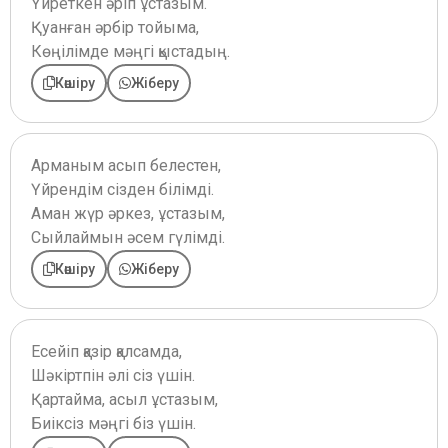
Үйреткен әріп ұстазым.
Қуанған әрбір тойыма,
Көңілімде мәңгі қыстадың.
Көшіру
Жіберу
Арманым асып белестен,
Үйрендім сізден білімді.
Аман жүр әркез, ұстазым,
Сыйлаймын әсем гүлімді.
Көшіру
Жіберу
Есейіп қазір қалсамда,
Шәкіртпін әлі сіз үшін.
Қартайма, асыл ұстазым,
Биіксіз мәңгі біз үшін.