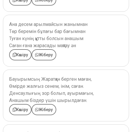
Көшіру
Жіберу
Ана десем арылмайсын жанымнан
Төр беремін бұлағы бар бағымнан
Туған күнің құтты болсын анашым
Саған ғана жарасады мақтау ән
Көшіру
Жіберу
Бауырымсың Жаратқан берген маған,
Өмірде жалғыз сенем, інім, саған.
Денсаулығың зор болып, ауырмағын,
Анашым біздер үшін шырылдаған.
Көшіру
Жіберу