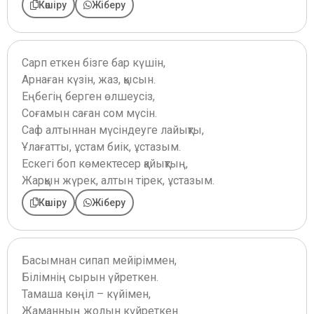
Көшіру
Жіберу
Сарп еткен бізге бар күшін,
Арнаған күзін, жаз, қысын.
Еңбегің берген өлшеусіз,
Соғамын саған сом мүсін.
Саф алтыннан мүсіндеуге лайықты,
Ұлағатты, ұстам биік, ұстазым.
Ескегі боп көмектесер қайықтың,
Жарқын жүрек, алтын тірек, ұстазым.
Көшіру
Жіберу
Басымнан сипап мейіріммен,
Білімнің сырын үйреткен.
Тамаша көңіл – күйімен,
Жаманның жолын күйреткен.