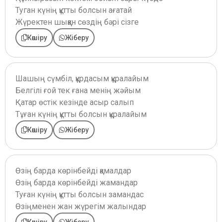
Туган күнің құтты болсын ағатай
Жүректен шыққан сөздің бәрі сізге
Көшіру
Жіберу
Шашың сүмбіл, құрдасым құралайым
Белгілі ғой тек ғана менің жәйым
Қатар өстік кезінде асыр салып
Тұған күнің құтты болсын құралайым
Көшіру
Жіберу
Өзің барда көрінбейді қамалдар
Өзің барда көрінбейді жамандар
Туған күнің құтты болсын замандас
Өзіңменен жан жүрегім жалындар