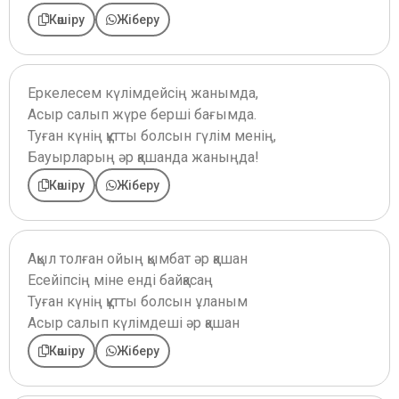
Көшіру
Жіберу
Еркелесем күлімдейсің жанымда,
Асыр салып жүре берші бағымда.
Туған күнің құтты болсын гүлім менің,
Бауырларың әр қашанда жаныңда!
Көшіру
Жіберу
Ақыл толған ойың қымбат әр қашан
Есейіпсің міне енді байқасаң
Туған күнің құтты болсын ұланым
Асыр салып күлімдеші әр қашан
Көшіру
Жіберу