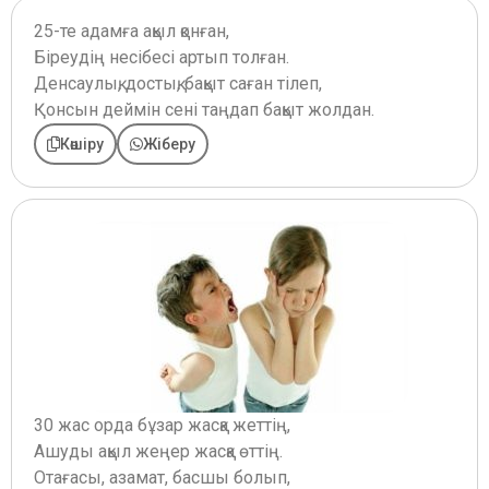
25-те адамға ақыл қонған,
Біреудің несібесі артып толған.
Денсаулық, достық, бақыт саған тілеп,
Қонсын деймін сені таңдап бақыт жолдан.
Көшіру
Жіберу
30 жас орда бұзар жасқа жеттің,
Ашуды ақыл жеңер жасқа өттің.
Отағасы, азамат, басшы болып,