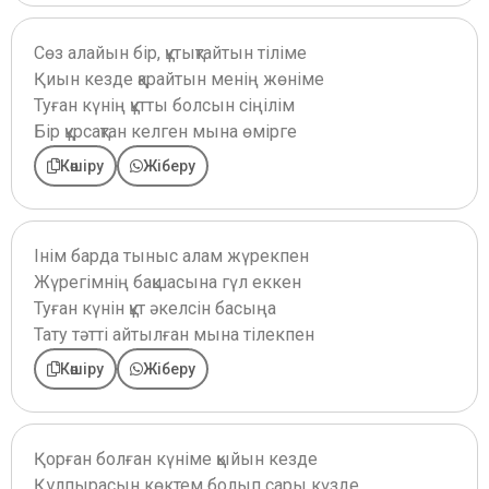
Сөз алайын бір, құтықтайтын тіліме
Қиын кезде қарайтын менің жөніме
Туған күнің құтты болсын сіңілім
Бір құрсақтан келген мына өмірге
Көшіру
Жіберу
Інім барда тыныс алам жүрекпен
Жүрегімнің бақшасына гүл еккен
Туған күнін құт әкелсін басыңа
Тату тәтті айтылған мына тілекпен
Көшіру
Жіберу
Қорған болған күніме қыйын кезде
Құлпырасын көктем болып сары күзде