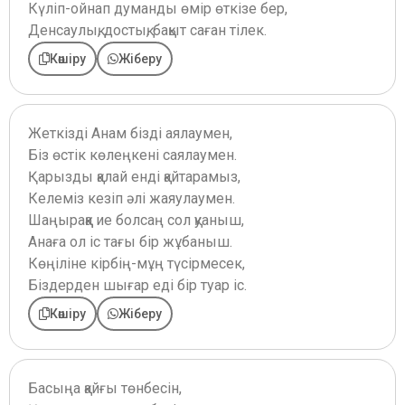
Күліп-ойнап думанды өмір өткізе бер,
Денсаулық, достық, бақыт саған тілек.
Көшіру
Жіберу
Жеткізді Анам бізді аялаумен,
Біз өстік көлеңкені саялаумен.
Қарызды қалай енді қайтарамыз,
Келеміз кезіп әлі жаяулаумен.
Шаңыраққа ие болсаң сол қуаныш,
Анаға ол іс тағы бір жұбаныш.
Көңіліне кірбің-мұң түсірмесек,
Біздерден шығар еді бір туар іс.
Көшіру
Жіберу
Басыңа қайғы төнбесін,