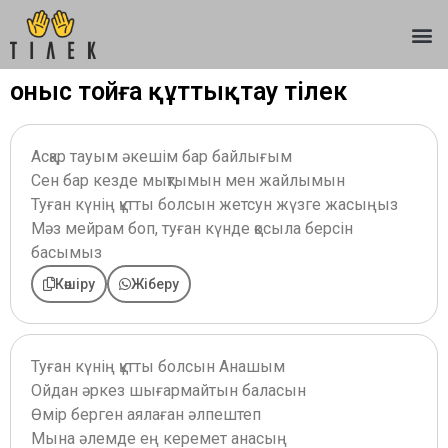
Қоныс тойға құттықтау тілек
Асқар тауым әкешім бар байлығым
Сен бар кезде мықтымын мен жайлымын
Туған күнің құтты болсын жетсун жүзге жасыңыз
Мәз мейрам боп, туған күнде қосыла берсін
басымыз
Көшіру
Жіберу
Туған күнің құтты болсын Анашым
Ойдан әркез шығармайтын баласын
Өмір берген аялаған әлпештеп
Мына әлемде ең керемет анасың