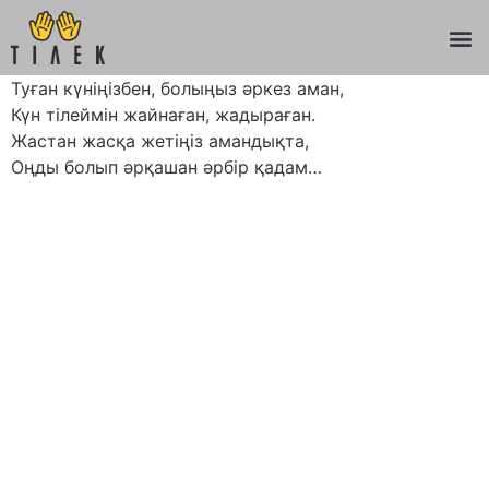
Туған күніңізбен, болыңыз әркез аман,
Күн тілеймін жайнаған, жадыраған.
Жастан жасқа жетіңіз амандықта,
Оңды болып әрқашан әрбір қадам…