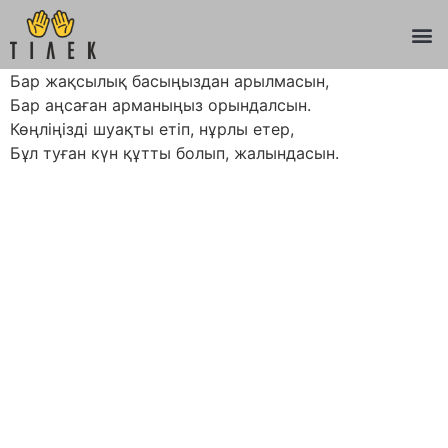
Бар жақсылық басыңыздан арылмасын,
Бар аңсаған арманыңыз орындалсын.
Көңліңізді шуақты етіп, нұрлы етер,
Бұл туған күн құтты болып, жалындасын.