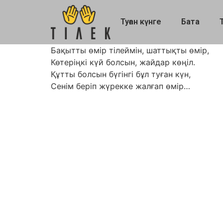
Туған күнге
Бата
Бақытты өмір тілеймін, шаттықты өмір,
Көтеріңкі күй болсын, жайдар көңіл.
Құтты болсын бүгінгі бұл туған күн,
Сенім беріп жүрекке жалғап өмір…