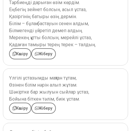
Тәрбиеңді дарыған өзім көрдім.
Еңбегің зейнет болсын, асыл ұстаз,
Қазіргінің батыры өзің дермін.
Білім – бұлақ бастауын сенен алдым,
Білмегенді үйретіп демеп алдың.
Мерекең құтты болсын, мерейлі ұстаз,
Қадаған тамыры терең терек – талдың.
Көшіру
Жіберу
Үлгілі ұстазымды мақтан тұтам,
Өзінен білім нәрін алып жұтам.
Шәкіртке бар жылуын сыйлар ұстаз,
Бойына біткен тәлім, биік ұстам.
Көшіру
Жіберу