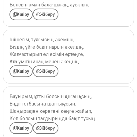
Болсын аман бала-шағаң, ауылың.
Көшіру
Жіберу
Інішегім, тұяғысың әкемнің,
Біздің үйге бақыт нұрын әкелдің.
Жалғастырып ел есімін ертеңге,
Ақта үмітін анаң менен әкеңнің.
Көшіру
Жіберу
Бауырым, құтты болсын қонған құсың,
Ендігі отбасыңа шаттық ұсын.
Шаңырақ пен керегені кеңге жайып,
Көп болсын тағдырыңда бақыт тұсың.
Көшіру
Жіберу