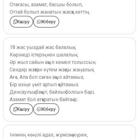
Отағасы, азамат, басшы болып,
Оттай болып жанатын жасқа кеттің.
Көшіру
Жіберу
18 жас уыздай жас балалық,
Көрінеді істеріңнен шалалық.
Әр жыл сайын ақыл кемел толыссын,
Сендер жақтан күтем жақсы жаңалық.
Аға, Апа боп саған ақыл айтамыз,
Бір өзіңе үміт артып қайтамыз.
Денсаулық, бақыт, байлық болсын бәрі,
Азамат бол атқаратын байтақ іс.
Көшіру
Жіберу
Інімнің көңілі адал, жұмсақ жүрек,