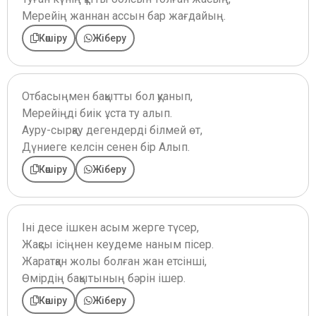
Мерейің жаннан ассын бар жағдайың.
Көшіру
Жіберу
Отбасыңмен бақытты бол қуанып,
Мерейіңді биік ұста ту алып.
Ауру-сырқау дегендерді білмей өт,
Дүниеге келсін сенен бір Алып.
Көшіру
Жіберу
Іні десе ішкен асым жерге түсер,
Жақсы ісіңнен кеудеме наным пісер.
Жаратқан жолы болған жан етсінші,
Өмірдің бақытының бәрін ішер.
Көшіру
Жіберу