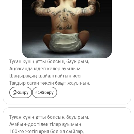
Туған күнің құтты болсын, бауырым,
Аңсағанда іздеп келер ауылым.
Шаңырақтың шайқалтпайтын иесі
Тағдыр саған төксін бақыт жауынын.
Көшіру
Жіберу
Туған күнің құтты болсын, бауырым,
Ағайын-дос тілек тілер қауымың.
100-ге жетіп қария бол ел сыйлар,