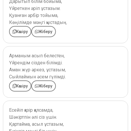
Дарытып білім бойыма,
Үйреткен әріп ұстазым.
Қуанған әрбір тойыма,
Көңілімде мәңгі қыстадың.
Көшіру
Жіберу
Арманым асып белестен,
Үйрендім сізден білімді.
Аман жүр әркез, ұстазым,
Сыйлаймын әсем гүлімді.
Көшіру
Жіберу
Есейіп қазір қалсамда,
Шәкіртпін әлі сіз үшін.
Қартайма, асыл ұстазым,