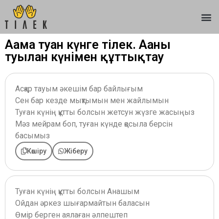
Ағама туған күнге тілек. Ағаны
туылған күнімен құттықтау
Асқар тауым әкешім бар байлығым
Сен бар кезде мықтымын мен жайлымын
Туған күнің құтты болсын жетсун жүзге жасыңыз
Мәз мейрам боп, туған күнде қосыла берсін
басымыз
Көшіру
Жіберу
Туған күнің құтты болсын Анашым
Ойдан әркез шығармайтын баласын
Өмір берген аялаған әлпештеп