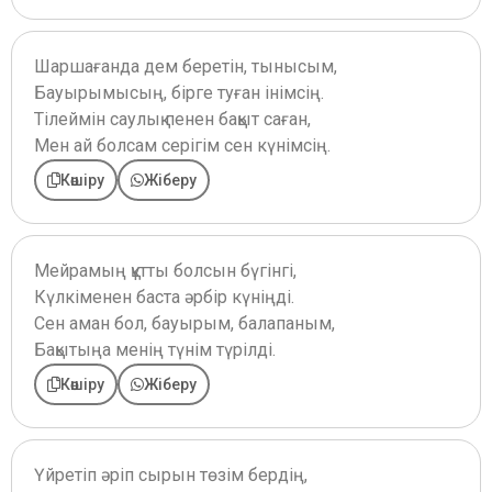
Шаршағанда дем беретін, тынысым,
Бауырымысың, бірге туған інімсің.
Тілеймін саулық пенен бақыт саған,
Мен ай болсам серігім сен күнімсің.
Көшіру
Жіберу
Мейрамың құтты болсын бүгінгі,
Күлкіменен баста әрбір күніңді.
Сен аман бол, бауырым, балапаным,
Бақытыңа менің түнім түрілді.
Көшіру
Жіберу
Үйретіп әріп сырын төзім бердің,