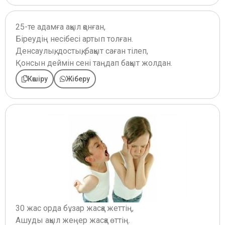
25-те адамға ақыл қонған,
Біреудің несібесі артып толған.
Денсаулық, достық, бақыт саған тілеп,
Қонсын деймін сені таңдап бақыт жолдан.
Көшіру
Жіберу
30 жас орда бұзар жасқа жеттің,
Ашуды ақыл жеңер жасқа өттің.