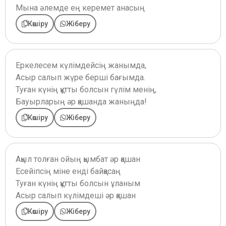
Мына әлемде ең керемет анасың
Көшіру
Жіберу
Еркелесем күлімдейсің жанымда,
Асыр салып жүре берші бағымда.
Туған күнің құтты болсын гүлім менің,
Бауырларың әр қашанда жаныңда!
Көшіру
Жіберу
Ақыл толған ойың қымбат әр қашан
Есейіпсің міне енді байқасаң
Туған күнің құтты болсын ұланым
Асыр салып күлімдеші әр қашан
Көшіру
Жіберу