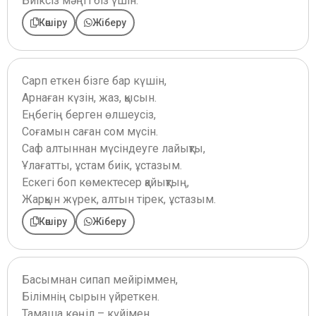
Биіксіз мәңгі біз үшін.
Көшіру
Жіберу
Сарп еткен бізге бар күшін,
Арнаған күзін, жаз, қысын.
Еңбегің берген өлшеусіз,
Соғамын саған сом мүсін.
Саф алтыннан мүсіндеуге лайықты,
Ұлағатты, ұстам биік, ұстазым.
Ескегі боп көмектесер қайықтың,
Жарқын жүрек, алтын тірек, ұстазым.
Көшіру
Жіберу
Басымнан сипап мейіріммен,
Білімнің сырын үйреткен.
Тамаша көңіл – күйімен,