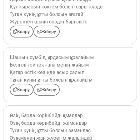
Құлпырасын көктем болып сары күзде
Туган күнің құтты болсын ағатай
Жүректен шыққан сөздің бәрі сізге
Көшіру
Жіберу
Шашың сүмбіл, құрдасым құралайым
Белгілі ғой тек ғана менің жәйым
Қатар өстік кезінде асыр салып
Тұған күнің құтты болсын құралайым
Көшіру
Жіберу
Өзің барда көрінбейді қамалдар
Өзің барда көрінбейді жамандар
Туған күнің құтты болсын замандас
Өзіңменен жан жүрегім жалындар