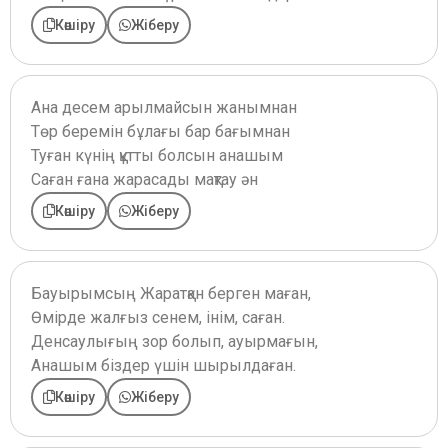
Көшіру
Жіберу
Ана десем арылмайсын жанымнан
Төр беремін бұлағы бар бағымнан
Туған күнің құтты болсын анашым
Саған ғана жарасады мақтау ән
Көшіру
Жіберу
Бауырымсың Жаратқан берген маған,
Өмірде жалғыз сенем, інім, саған.
Денсаулығың зор болып, ауырмағын,
Анашым біздер үшін шырылдаған.
Көшіру
Жіберу