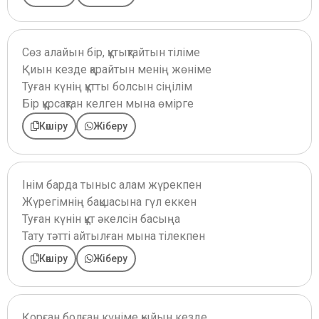
Сөз алайын бір, құтықтайтын тіліме
Қиын кезде қарайтын менің жөніме
Туған күнің құтты болсын сіңілім
Бір құрсақтан келген мына өмірге
Көшіру
Жіберу
Інім барда тыныс алам жүрекпен
Жүрегімнің бақшасына гүл еккен
Туған күнін құт әкелсін басыңа
Тату тәтті айтылған мына тілекпен
Көшіру
Жіберу
Қорған болған күніме қыйын кезде