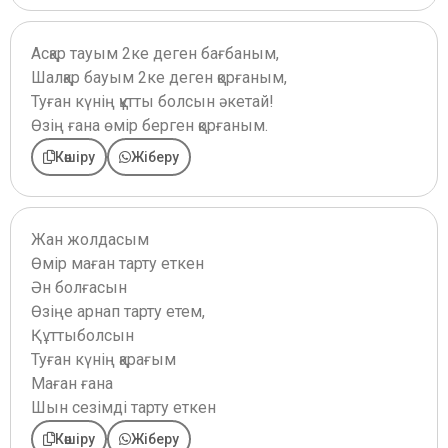
Асқар тауым 2ке деген бағбаным,
Шалқар бауым 2ке деген қорғаным,
Туған күнің құтты болсын әкетай!
Өзің ғана өмір берген қорғаным.
Көшіру
Жіберу
Жан жолдасым
Өмір маған тарту еткен
Ән болғасын
Өзіңе арнап тарту етем,
Құттыболсын
Туған күнің қарағым
Маған ғана
Шын сезімді тарту еткен
Көшіру
Жіберу