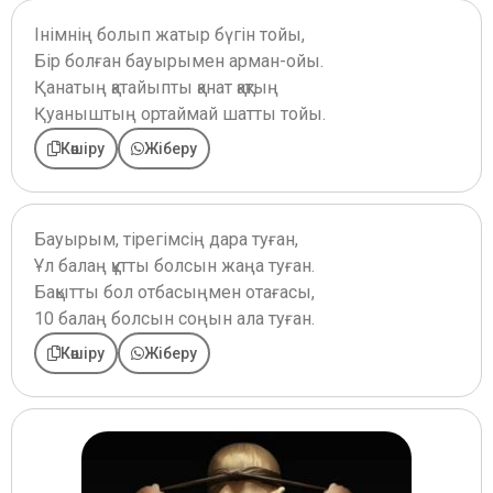
Інімнің болып жатыр бүгін тойы,
Бір болған бауырымен арман-ойы.
Қанатың қатайыпты қанат қақтың
Қуаныштың ортаймай шатты тойы.
Көшіру
Жіберу
Бауырым, тірегімсің дара туған,
Ұл балаң құтты болсын жаңа туған.
Бақытты бол отбасыңмен отағасы,
10 балаң болсын соңын ала туған.
Көшіру
Жіберу