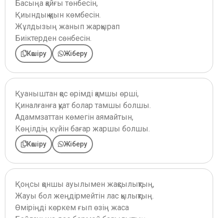
Басыңа қайғы төнбесін,
Қиындық қиын көмбесін.
Жұлдызың жанып жарқырап
Биіктерден сөнбесін.
Көшіру
Жіберу
Қуаныштан қос өрімді қамшы өрші,
Қиналғанға қуат болар тамшы болшы.
Адаммзаттан көмегін аямайтын,
Көңілдің күйін бағар жаршы болшы.
Көшіру
Жіберу
Қоңсы қоншы ауылымен жақсылықтың,
Жауы бол жеңдірмейтін лас қылықтың.
Өміріңді көркем ғып өзің жаса