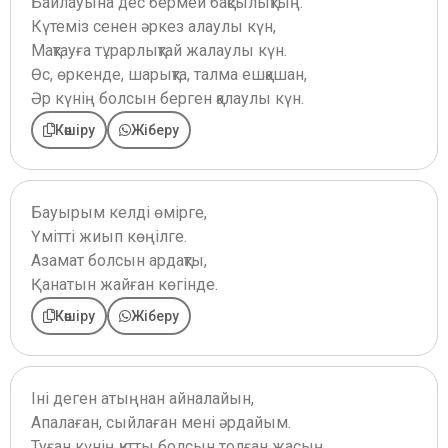
Байлауына дес бермей бақсылықтың.
Күтеміз сенен әркез алаулы күн,
Мақтауға тұрарлықтай жалаулы күн.
Өс, өркенде, шарықта, талма ешқашан,
Әр күнің болсын берген қалаулы күн.
Көшіру
Жіберу
Бауырым келді өмірге,
Үмітті жиып көңілге.
Азамат болсын ардақты,
Қанатын жайған көгінде.
Көшіру
Жіберу
Іні деген атыңнан айналайын,
Апалаған, сыйлаған мені әрдайым.
Туған күнің құтты болсын толған жасың,