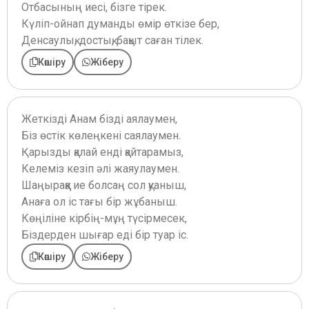
Отбасының иесі, бізге тірек.
Күліп-ойнап думанды өмір өткізе бер,
Денсаулық, достық, бақыт саған тілек.
Көшіру
Жіберу
Жеткізді Анам бізді аялаумен,
Біз өстік көлеңкені саялаумен.
Қарызды қалай енді қайтарамыз,
Келеміз кезіп әлі жаяулаумен.
Шаңыраққа ие болсаң сол қуаныш,
Анаға ол іс тағы бір жұбаныш.
Көңіліне кірбің-мұң түсірмесек,
Біздерден шығар еді бір туар іс.
Көшіру
Жіберу