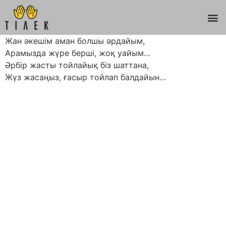
Жан әкешім аман болшы әрдайым,
Арамызда жүре берші, жоқ уайым…
Әрбір жасты тойлайық біз шаттана,
Жүз жасаңыз, ғасыр тойлап балдайын…