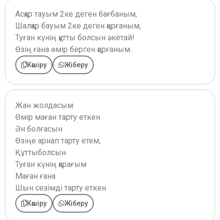
Асқар тауым 2ке деген бағбаным,
Шалқар бауым 2ке деген қорғаным,
Туған күнің құтты болсын әкетай!
Өзің ғана өмір берген қорғаным.
Көшіру
Жіберу
Жан жолдасым
Өмір маған тарту еткен
Ән болғасын
Өзіңе арнап тарту етем,
Құттыболсын
Туған күнің қарағым
Маған ғана
Шын сезімді тарту еткен
Көшіру
Жіберу