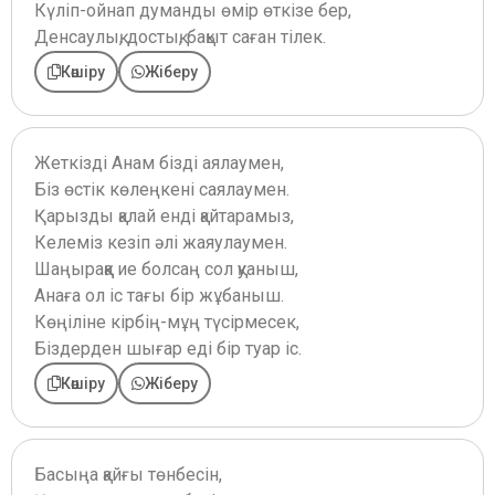
Күліп-ойнап думанды өмір өткізе бер,
Денсаулық, достық, бақыт саған тілек.
Көшіру
Жіберу
Жеткізді Анам бізді аялаумен,
Біз өстік көлеңкені саялаумен.
Қарызды қалай енді қайтарамыз,
Келеміз кезіп әлі жаяулаумен.
Шаңыраққа ие болсаң сол қуаныш,
Анаға ол іс тағы бір жұбаныш.
Көңіліне кірбің-мұң түсірмесек,
Біздерден шығар еді бір туар іс.
Көшіру
Жіберу
Басыңа қайғы төнбесін,