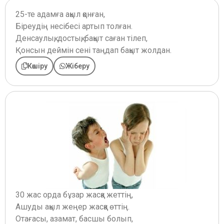
25-те адамға ақыл қонған,
Біреудің несібесі артып толған.
Денсаулық, достық, бақыт саған тілеп,
Қонсын деймін сені таңдап бақыт жолдан.
Көшіру
Жіберу
30 жас орда бұзар жасқа жеттің,
Ашуды ақыл жеңер жасқа өттің.
Отағасы, азамат, басшы болып,