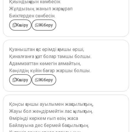
Қиындық қиын көмбесін.
Жұлдызың жанып жарқырап
Биіктерден сөнбесін.
Көшіру
Жіберу
Қуаныштан қос өрімді қамшы өрші,
Қиналғанға қуат болар тамшы болшы.
Адаммзаттан көмегін аямайтын,
Көңілдің күйін бағар жаршы болшы.
Көшіру
Жіберу
Қоңсы қоншы ауылымен жақсылықтың,
Жауы бол жеңдірмейтін лас қылықтың.
Өміріңді көркем ғып өзің жаса
Байлауына дес бермей бақсылықтың.