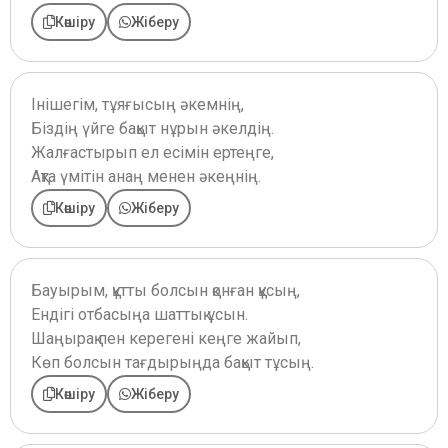
Көшіру
Жіберу
Інішегім, тұяғысың әкемнің,
Біздің үйге бақыт нұрын әкелдің.
Жалғастырып ел есімін ертеңге,
Ақта үмітін анаң менен әкеңнің.
Көшіру
Жіберу
Бауырым, құтты болсын қонған құсың,
Ендігі отбасыңа шаттық ұсын.
Шаңырақ пен керегені кеңге жайып,
Көп болсын тағдырыңда бақыт тұсың.
Көшіру
Жіберу