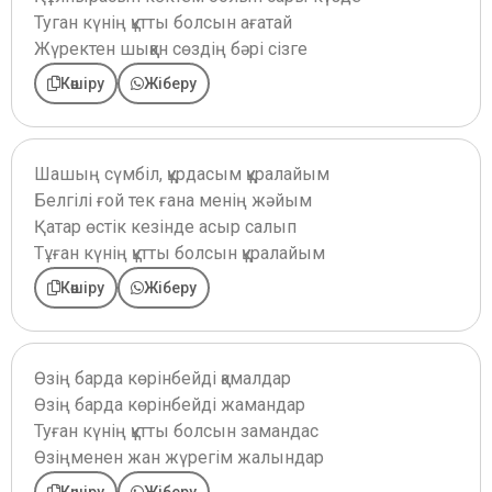
Туган күнің құтты болсын ағатай
Жүректен шыққан сөздің бәрі сізге
Көшіру
Жіберу
Шашың сүмбіл, құрдасым құралайым
Белгілі ғой тек ғана менің жәйым
Қатар өстік кезінде асыр салып
Тұған күнің құтты болсын құралайым
Көшіру
Жіберу
Өзің барда көрінбейді қамалдар
Өзің барда көрінбейді жамандар
Туған күнің құтты болсын замандас
Өзіңменен жан жүрегім жалындар