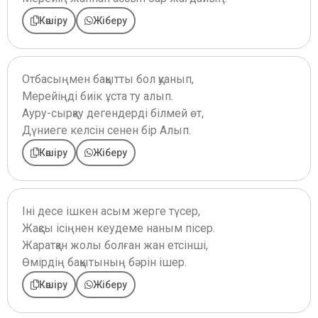
Көшіру
Жіберу
Отбасыңмен бақытты бол қуанып,
Мерейіңді биік ұста ту алып.
Ауру-сырқау дегендерді білмей өт,
Дүниеге келсін сенен бір Алып.
Көшіру
Жіберу
Іні десе ішкен асым жерге түсер,
Жақсы ісіңнен кеудеме наным пісер.
Жаратқан жолы болған жан етсінші,
Өмірдің бақытының бәрін ішер.
Көшіру
Жіберу