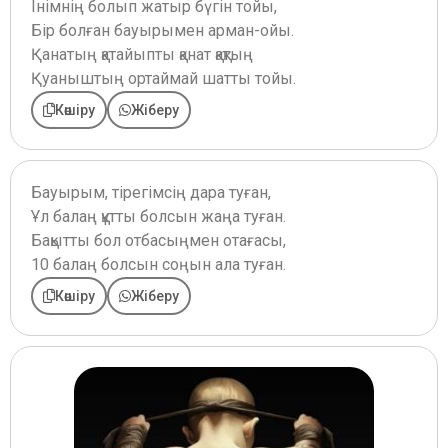
Інімнің болып жатыр бүгін тойы,
Бір болған бауырымен арман-ойы.
Қанатың қатайыпты қанат қақтың
Қуаныштың ортаймай шатты тойы.
Көшіру
Жіберу
Бауырым, тірегімсің дара туған,
Ұл балаң құтты болсын жаңа туған.
Бақытты бол отбасыңмен отағасы,
10 балаң болсын соңын ала туған.
Көшіру
Жіберу