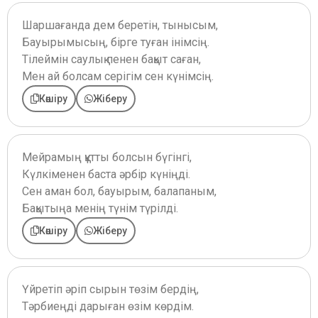
Шаршағанда дем беретін, тынысым,
Бауырымысың, бірге туған інімсің.
Тілеймін саулық пенен бақыт саған,
Мен ай болсам серігім сен күнімсің.
Көшіру
Жіберу
Мейрамың құтты болсын бүгінгі,
Күлкіменен баста әрбір күніңді.
Сен аман бол, бауырым, балапаным,
Бақытыңа менің түнім түрілді.
Көшіру
Жіберу
Үйретіп әріп сырын төзім бердің,
Тәрбиеңді дарыған өзім көрдім.