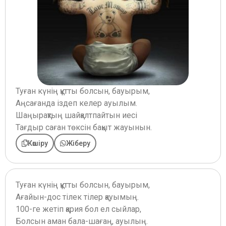
Туған күнің құтты болсын, бауырым,
Аңсағанда іздеп келер ауылым.
Шаңырақтың шайқалтпайтын иесі
Тағдыр саған төксін бақыт жауынын.
Көшіру
Жіберу
Туған күнің құтты болсын, бауырым,
Ағайын-дос тілек тілер қауымың.
100-ге жетіп қария бол ел сыйлар,
Болсын аман бала-шағаң, ауылың.