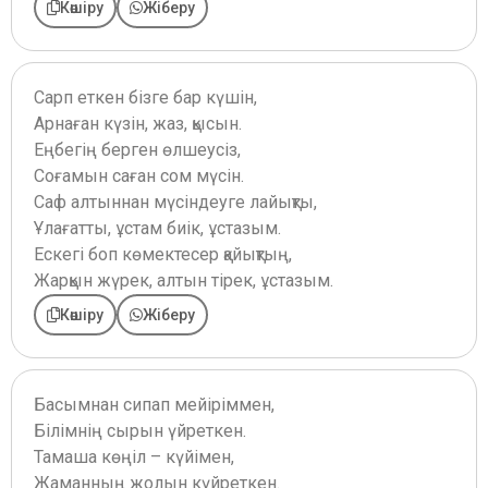
Көшіру
Жіберу
Сарп еткен бізге бар күшін,
Арнаған күзін, жаз, қысын.
Еңбегің берген өлшеусіз,
Соғамын саған сом мүсін.
Саф алтыннан мүсіндеуге лайықты,
Ұлағатты, ұстам биік, ұстазым.
Ескегі боп көмектесер қайықтың,
Жарқын жүрек, алтын тірек, ұстазым.
Көшіру
Жіберу
Басымнан сипап мейіріммен,
Білімнің сырын үйреткен.
Тамаша көңіл – күйімен,
Жаманның жолын күйреткен.