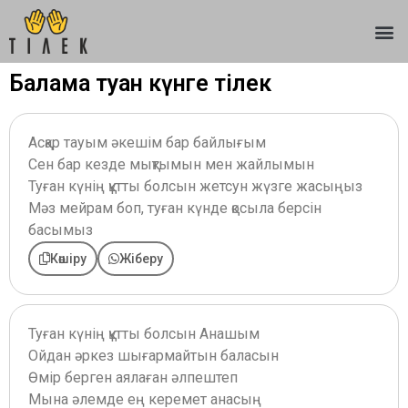
Балама туған күнге тілек
Асқар тауым әкешім бар байлығым
Сен бар кезде мықтымын мен жайлымын
Туған күнің құтты болсын жетсун жүзге жасыңыз
Мәз мейрам боп, туған күнде қосыла берсін
басымыз
Көшіру
Жіберу
Туған күнің құтты болсын Анашым
Ойдан әркез шығармайтын баласын
Өмір берген аялаған әлпештеп
Мына әлемде ең керемет анасың