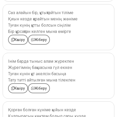
Сөз алайын бір, құтықтайтын тіліме
Қиын кезде қарайтын менің жөніме
Туған күнің құтты болсын сіңілім
Бір құрсақтан келген мына өмірге
Көшіру
Жіберу
Інім барда тыныс алам жүрекпен
Жүрегімнің бақшасына гүл еккен
Туған күнін құт әкелсін басыңа
Тату тәтті айтылған мына тілекпен
Көшіру
Жіберу
Қорған болған күніме қыйын кезде
Құлпырасын көктем болып сары күзде