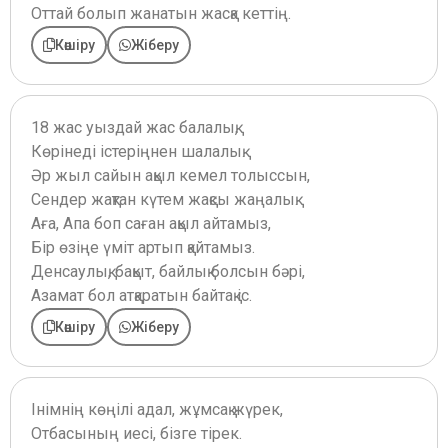
Оттай болып жанатын жасқа кеттің.
Көшіру
Жіберу
18 жас уыздай жас балалық,
Көрінеді істеріңнен шалалық.
Әр жыл сайын ақыл кемел толыссын,
Сендер жақтан күтем жақсы жаңалық.
Аға, Апа боп саған ақыл айтамыз,
Бір өзіңе үміт артып қайтамыз.
Денсаулық, бақыт, байлық болсын бәрі,
Азамат бол атқаратын байтақ іс.
Көшіру
Жіберу
Інімнің көңілі адал, жұмсақ жүрек,
Отбасының иесі, бізге тірек.