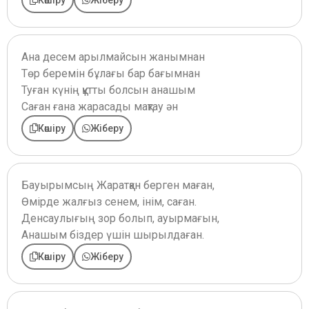
Көшіру
Жіберу
Ана десем арылмайсын жанымнан
Төр беремін бұлағы бар бағымнан
Туған күнің құтты болсын анашым
Саған ғана жарасады мақтау ән
Көшіру
Жіберу
Бауырымсың Жаратқан берген маған,
Өмірде жалғыз сенем, інім, саған.
Денсаулығың зор болып, ауырмағын,
Анашым біздер үшін шырылдаған.
Көшіру
Жіберу