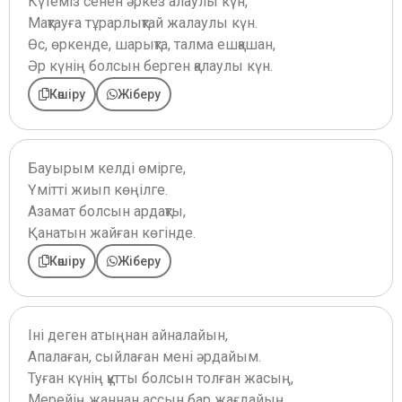
Күтеміз сенен әркез алаулы күн,
Мақтауға тұрарлықтай жалаулы күн.
Өс, өркенде, шарықта, талма ешқашан,
Әр күнің болсын берген қалаулы күн.
Көшіру
Жіберу
Бауырым келді өмірге,
Үмітті жиып көңілге.
Азамат болсын ардақты,
Қанатын жайған көгінде.
Көшіру
Жіберу
Іні деген атыңнан айналайын,
Апалаған, сыйлаған мені әрдайым.
Туған күнің құтты болсын толған жасың,
Мерейің жаннан ассын бар жағдайың.