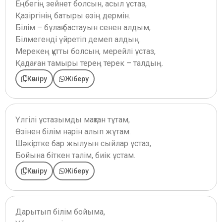
Еңбегің зейнет болсын, асыл ұстаз,
Қазіргінің батыры өзің дермін.
Білім – бұлақ бастауын сенен алдым,
Білмегенді үйретіп демеп алдың.
Мерекең құтты болсын, мерейлі ұстаз,
Қадаған тамыры терең терек – талдың.
Көшіру
Жіберу
Үлгілі ұстазымды мақтан тұтам,
Өзінен білім нәрін алып жұтам.
Шәкіртке бар жылуын сыйлар ұстаз,
Бойына біткен тәлім, биік ұстам.
Көшіру
Жіберу
Дарытып білім бойыма,