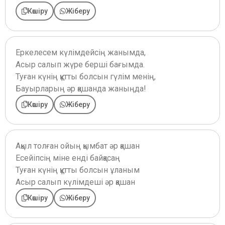
Көшіру
Жіберу
Еркелесем күлімдейсің жанымда,
Асыр салып жүре берші бағымда.
Туған күнің құтты болсын гүлім менің,
Бауырларың әр қашанда жаныңда!
Көшіру
Жіберу
Ақыл толған ойың қымбат әр қашан
Есейіпсің міне енді байқасаң
Туған күнің құтты болсын ұланым
Асыр салып күлімдеші әр қашан
Көшіру
Жіберу