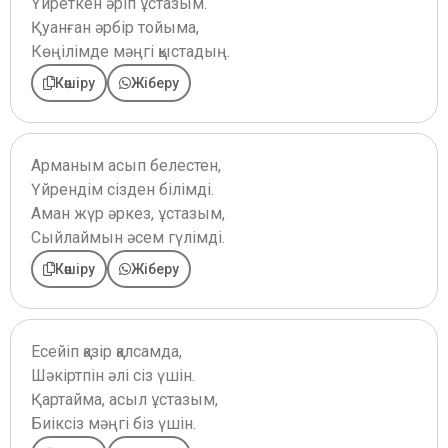
Үйреткен әріп ұстазым.
Қуанған әрбір тойыма,
Көңілімде мәңгі қыстадың.
Көшіру
Жіберу
Арманым асып белестен,
Үйрендім сізден білімді.
Аман жүр әркез, ұстазым,
Сыйлаймын әсем гүлімді.
Көшіру
Жіберу
Есейіп қазір қалсамда,
Шәкіртпін әлі сіз үшін.
Қартайма, асыл ұстазым,
Биіксіз мәңгі біз үшін.