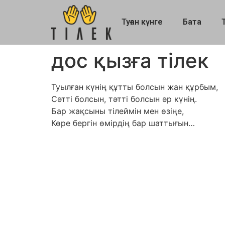
Туған күнге
Бата
дос қызға тілек
Туылған күнің құтты болсын жан құрбым,
Сәтті болсын, тәтті болсын әр күнің.
Бар жақсыны тілеймін мен өзіңе,
Көре бергін өмірдің бар шаттығын…