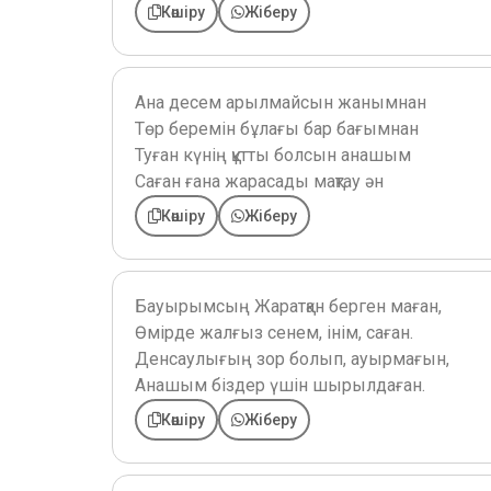
Көшіру
Жіберу
Ана десем арылмайсын жанымнан
Төр беремін бұлағы бар бағымнан
Туған күнің құтты болсын анашым
Саған ғана жарасады мақтау ән
Көшіру
Жіберу
Бауырымсың Жаратқан берген маған,
Өмірде жалғыз сенем, інім, саған.
Денсаулығың зор болып, ауырмағын,
Анашым біздер үшін шырылдаған.
Көшіру
Жіберу