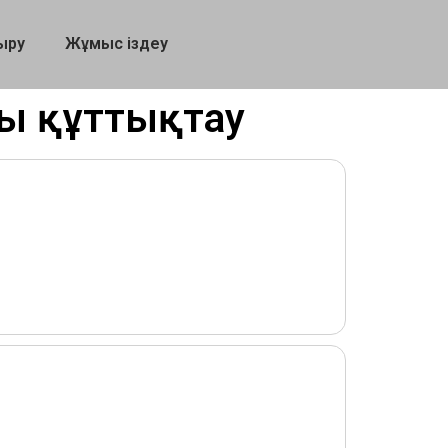
ыру
Жұмыс іздеу
сты құттықтау