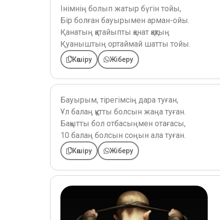
Інімнің болып жатыр бүгін тойы,
Бір болған бауырымен арман-ойы.
Қанатың қатайыпты қанат қақтың
Қуаныштың ортаймай шатты тойы.
Көшіру
Жіберу
Бауырым, тірегімсің дара туған,
Ұл балаң құтты болсын жаңа туған.
Бақытты бол отбасыңмен отағасы,
10 балаң болсын соңын ала туған.
Көшіру
Жіберу