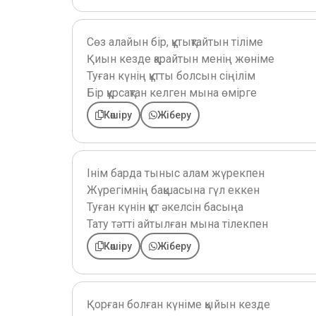
Сөз алайын бір, құтықтайтын тіліме
Қиын кезде қарайтын менің жөніме
Туған күнің құтты болсын сіңілім
Бір құрсақтан келген мына өмірге
Көшіру
Жіберу
Інім барда тыныс алам жүрекпен
Жүрегімнің бақшасына гүл еккен
Туған күнін құт әкелсін басыңа
Тату тәтті айтылған мына тілекпен
Көшіру
Жіберу
Қорған болған күніме қыйын кезде