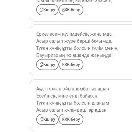
Мына әлемде ең керемет анасың
Көшіру
Жіберу
Еркелесем күлімдейсің жанымда,
Асыр салып жүре берші бағымда.
Туған күнің құтты болсын гүлім менің,
Бауырларың әр қашанда жаныңда!
Көшіру
Жіберу
Ақыл толған ойың қымбат әр қашан
Есейіпсің міне енді байқасаң
Туған күнің құтты болсын ұланым
Асыр салып күлімдеші әр қашан
Көшіру
Жіберу