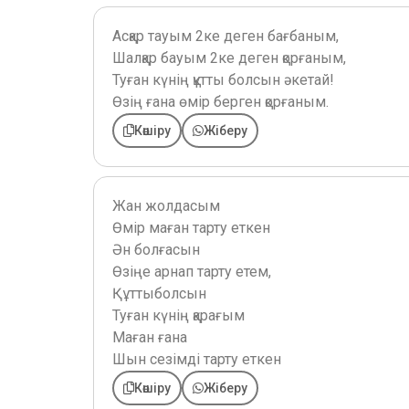
Асқар тауым 2ке деген бағбаным,
Шалқар бауым 2ке деген қорғаным,
Туған күнің құтты болсын әкетай!
Өзің ғана өмір берген қорғаным.
Көшіру
Жіберу
Жан жолдасым
Өмір маған тарту еткен
Ән болғасын
Өзіңе арнап тарту етем,
Құттыболсын
Туған күнің қарағым
Маған ғана
Шын сезімді тарту еткен
Көшіру
Жіберу