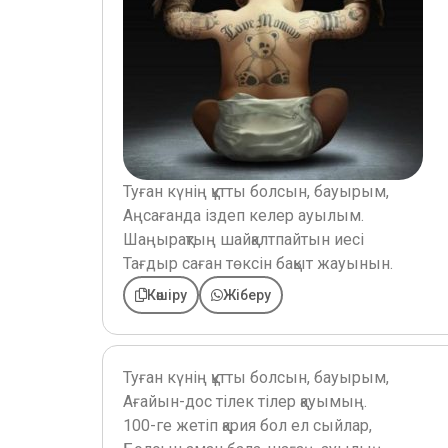
Туған күнің құтты болсын, бауырым,
Аңсағанда іздеп келер ауылым.
Шаңырақтың шайқалтпайтын иесі
Тағдыр саған төксін бақыт жауынын.
Көшіру
Жіберу
Туған күнің құтты болсын, бауырым,
Ағайын-дос тілек тілер қауымың.
100-ге жетіп қария бол ел сыйлар,