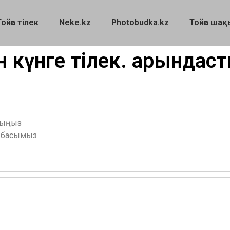
Тойға тілек
Neke.kz
Photobudka.kz
Тойға шақ
н күнге тілек. Қарында
асыңыз
н басымыз