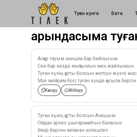
Туған күнге
Бата
Қарындасыма туға
Асқар тауым әкешім бар байлығым
Сен бар кезде мықтымын мен жайлымын
Туған күнің құтты болсын жетсун жүзге ж
Мәз мейрам боп, туған күнде қосыла берсі
Көшіру
Жіберу
Туған күнің құтты болсын Анашым
Ойдан әркез шығармайтын баласын
Өмір берген аялаған әлпештеп