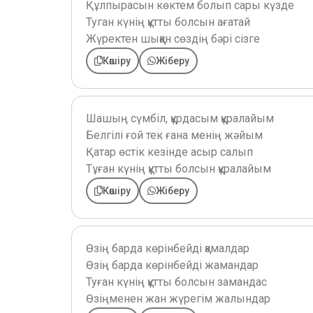
Құлпырасын көктем болып сары күзде
Туган күнің құтты болсын ағатай
Жүректен шыққан сөздің бәрі сізге
Көшіру
Жіберу
Шашың сүмбіл, құрдасым құралайым
Белгілі ғой тек ғана менің жәйым
Қатар өстік кезінде асыр салып
Тұған күнің құтты болсын құралайым
Көшіру
Жіберу
Өзің барда көрінбейді қамалдар
Өзің барда көрінбейді жамандар
Туған күнің құтты болсын замандас
Өзіңменен жан жүрегім жалындар