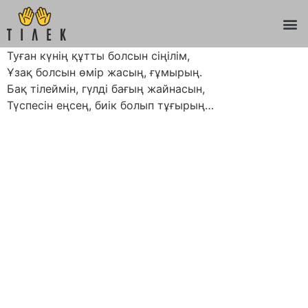
Туған күнің құтты болсын сіңілім,
Ұзақ болсын өмір жасың, ғұмырың.
Бақ тілеймін, гүлді бағың жайнасын,
Түспесін еңсең, биік болып тұғырың…